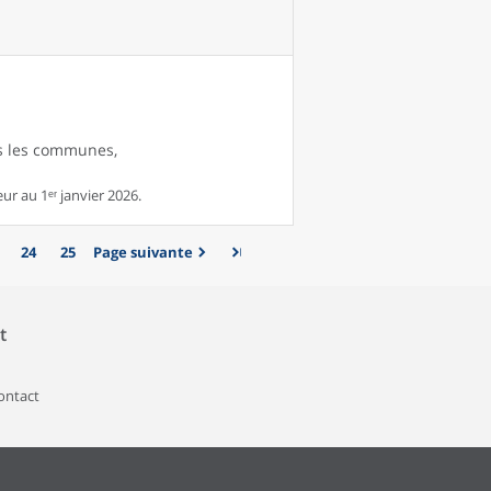
es les communes,
r au 1ᵉʳ janvier 2026.
24
25
Page suivante
t
contact