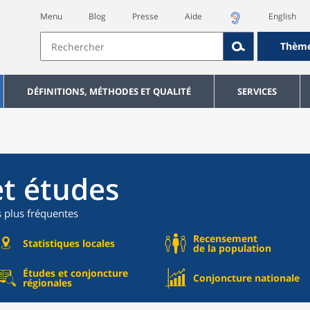
Menu
Blog
Presse
Aide
English
Thèm
DÉFINITIONS, MÉTHODES ET QUALITÉ
SERVICES
et études
s plus fréquentes
Recensement
Statistiques locales
de la population
Études et conjoncture
Conjoncture nationale
régionales