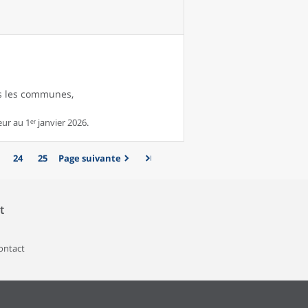
es les communes,
r au 1ᵉʳ janvier 2026.
24
25
Page suivante
t
contact