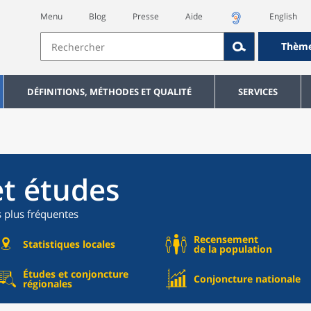
Menu
Blog
Presse
Aide
English
Thèm
DÉFINITIONS, MÉTHODES ET QUALITÉ
SERVICES
et études
s plus fréquentes
Recensement
Statistiques locales
de la population
Études et conjoncture
Conjoncture nationale
régionales