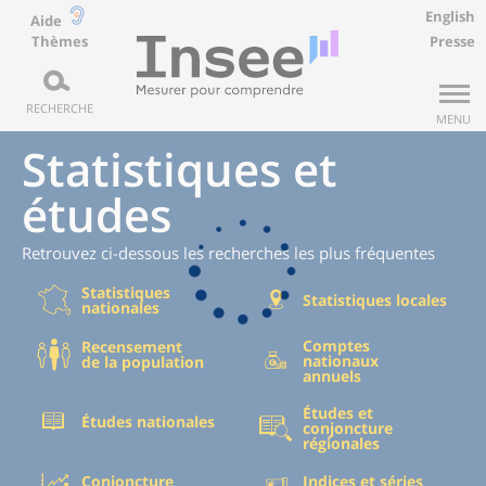
English
Aide
Thèmes
Presse
RECHERCHE
MENU
Statistiques et
études
Retrouvez ci-dessous les recherches les plus fréquentes
Statistiques
Statistiques locales
nationales
Comptes
Recensement
nationaux
de la population
annuels
Études et
Études nationales
conjoncture
régionales
Conjoncture
Indices et séries