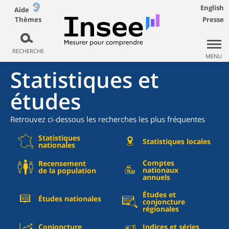
English
Aide
Thèmes
Presse
RECHERCHE
MENU
Statistiques et
études
Retrouvez ci-dessous les recherches les plus fréquentes
Statistiques
Statistiques locales
nationales
Comptes
Recensement
nationaux
de la population
annuels
Études et
Études nationales
conjoncture
régionales
Conjoncture
Indices et séries