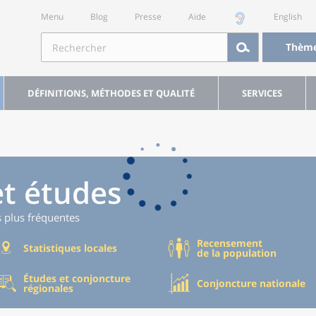
Menu
Blog
Presse
Aide
English
Thèm
DÉFINITIONS, MÉTHODES ET QUALITÉ
SERVICES
et études
s plus fréquentes
Recensement
Statistiques locales
de la population
Études et conjoncture
Conjoncture nationale
régionales