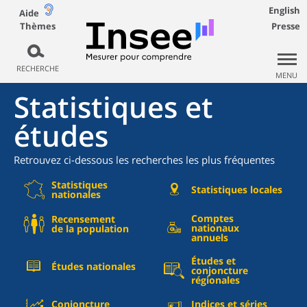
English
Aide
Thèmes
Presse
RECHERCHE
MENU
Statistiques et
études
Retrouvez ci-dessous les recherches les plus fréquentes
Statistiques
Statistiques locales
nationales
Comptes
Recensement
nationaux
de la population
annuels
Études et
Études nationales
conjoncture
régionales
Conjoncture
Indices et séries