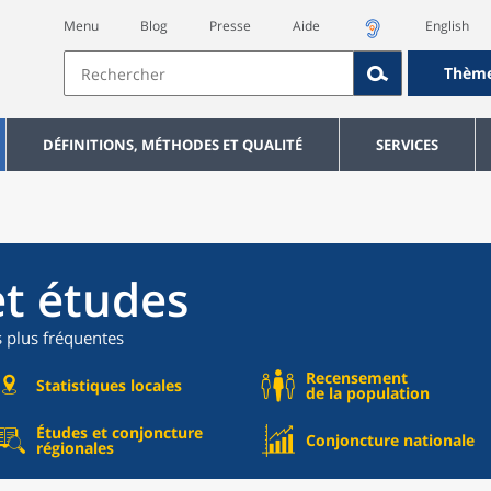
Menu
Blog
Presse
Aide
English
Thèm
DÉFINITIONS, MÉTHODES ET QUALITÉ
SERVICES
et études
s plus fréquentes
Recensement
Statistiques locales
de la population
Études et conjoncture
Conjoncture nationale
régionales