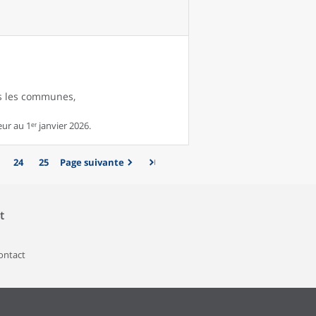
es les communes,
r au 1ᵉʳ janvier 2026.
24
25
Page suivante
t
contact