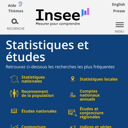
English
Aide
Thèmes
Presse
RECHERCHE
MENU
Statistiques et
études
Retrouvez ci-dessous les recherches les plus fréquentes
Statistiques
Statistiques locales
nationales
Comptes
Recensement
nationaux
de la population
annuels
Études et
Études nationales
conjoncture
régionales
Conjoncture
Indices et séries