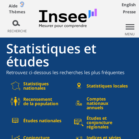
English
Aide
Thèmes
Presse
RECHERCHE
MENU
Statistiques et
études
Retrouvez ci-dessous les recherches les plus fréquentes
Statistiques
Statistiques locales
nationales
Comptes
Recensement
nationaux
de la population
annuels
Études et
Études nationales
conjoncture
régionales
Conjoncture
Indices et séries