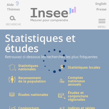
English
Aide
Thèmes
Presse
RECHERCHE
MENU
Statistiques et
études
Retrouvez ci-dessous les recherches les plus fréquentes
Statistiques
Statistiques locales
nationales
Comptes
Recensement
nationaux
de la population
annuels
Études et
Études nationales
conjoncture
régionales
Conjoncture
Indices et séries