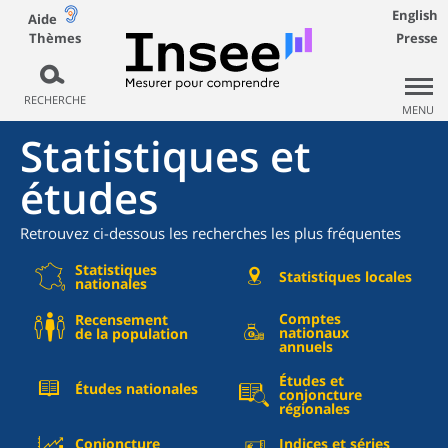
English
Aide
Thèmes
Presse
RECHERCHE
MENU
Statistiques et
études
Retrouvez ci-dessous les recherches les plus fréquentes
Statistiques
Statistiques locales
nationales
Comptes
Recensement
nationaux
de la population
annuels
Études et
Études nationales
conjoncture
régionales
Conjoncture
Indices et séries