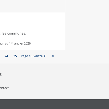
es les communes,
r au 1ᵉʳ janvier 2026.
24
25
Page suivante
t
contact