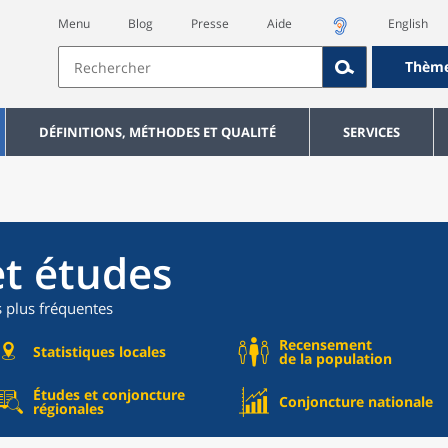
Menu
Blog
Presse
Aide
English
Thèm
DÉFINITIONS, MÉTHODES ET QUALITÉ
SERVICES
et études
s plus fréquentes
Recensement
Statistiques locales
de la population
Études et conjoncture
Conjoncture nationale
régionales