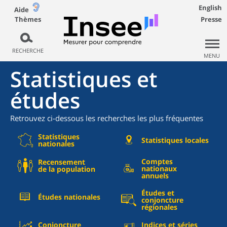
English
Aide
Thèmes
Presse
RECHERCHE
MENU
Statistiques et
études
Retrouvez ci-dessous les recherches les plus fréquentes
Statistiques
Statistiques locales
nationales
Comptes
Recensement
nationaux
de la population
annuels
Études et
Études nationales
conjoncture
régionales
Conjoncture
Indices et séries