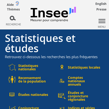
English
Aide
Thèmes
Presse
RECHERCHE
MENU
Statistiques et
études
Retrouvez ci-dessous les recherches les plus fréquentes
Statistiques
Statistiques locales
nationales
Comptes
Recensement
nationaux
de la population
annuels
Études et
Études nationales
conjoncture
régionales
Conjoncture
Indices et séries