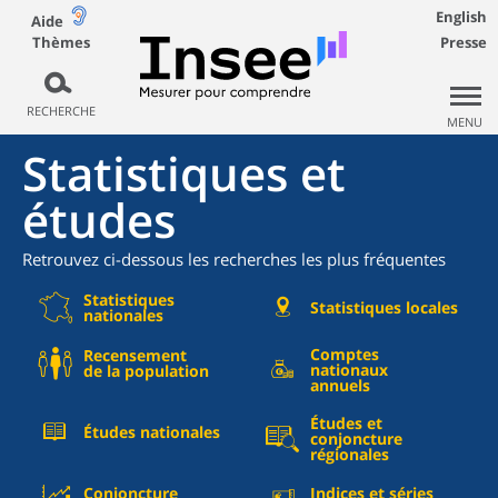
English
Aide
Thèmes
Presse
RECHERCHE
MENU
Statistiques et
études
Retrouvez ci-dessous les recherches les plus fréquentes
Statistiques
Statistiques locales
nationales
Comptes
Recensement
nationaux
de la population
annuels
Études et
Études nationales
conjoncture
régionales
Conjoncture
Indices et séries