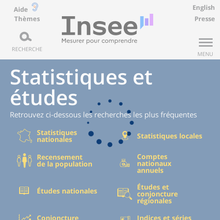
English
Aide
Thèmes
Presse
RECHERCHE
MENU
Statistiques et
études
Retrouvez ci-dessous les recherches les plus fréquentes
Statistiques
Statistiques locales
nationales
Comptes
Recensement
nationaux
de la population
annuels
Études et
Études nationales
conjoncture
régionales
Conjoncture
Indices et séries