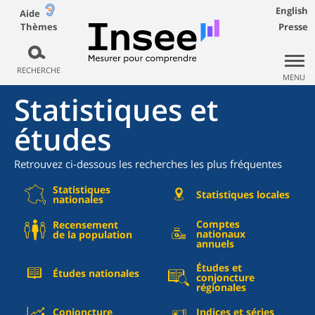
English
Aide
Thèmes
Presse
RECHERCHE
MENU
Statistiques et
études
Retrouvez ci-dessous les recherches les plus fréquentes
Statistiques
Statistiques locales
nationales
Comptes
Recensement
nationaux
de la population
annuels
Études et
Études nationales
conjoncture
régionales
Conjoncture
Indices et séries