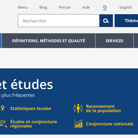
Menu
Blog
Presse
Aide
English
Thèm
DÉFINITIONS, MÉTHODES ET QUALITÉ
SERVICES
et études
s plus fréquentes
Recensement
Statistiques locales
de la population
Études et conjoncture
Conjoncture nationale
régionales