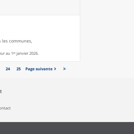
es les communes,
r au 1ᵉʳ janvier 2026.
24
25
Page suivante
t
contact