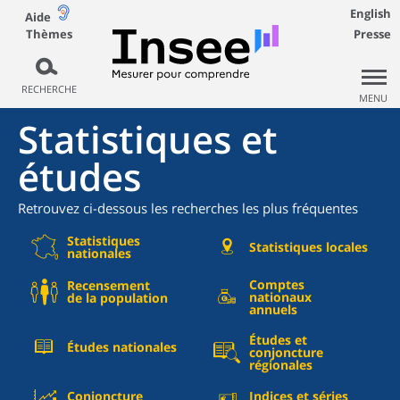
English
Aide
Thèmes
Presse
RECHERCHE
MENU
Statistiques et
études
Retrouvez ci-dessous les recherches les plus fréquentes
Statistiques
Statistiques locales
nationales
Comptes
Recensement
nationaux
de la population
annuels
Études et
Études nationales
conjoncture
régionales
Conjoncture
Indices et séries