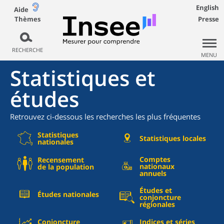
English
Aide
Thèmes
Presse
RECHERCHE
MENU
Statistiques et
études
Retrouvez ci-dessous les recherches les plus fréquentes
Statistiques
Statistiques locales
nationales
Comptes
Recensement
nationaux
de la population
annuels
Études et
Études nationales
conjoncture
régionales
Conjoncture
Indices et séries