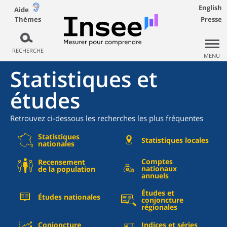
English
Aide
Thèmes
Presse
RECHERCHE
MENU
Statistiques et
études
Retrouvez ci-dessous les recherches les plus fréquentes
Statistiques
Statistiques locales
nationales
Comptes
Recensement
nationaux
de la population
annuels
Études et
Études nationales
conjoncture
régionales
Conjoncture
Indices et séries