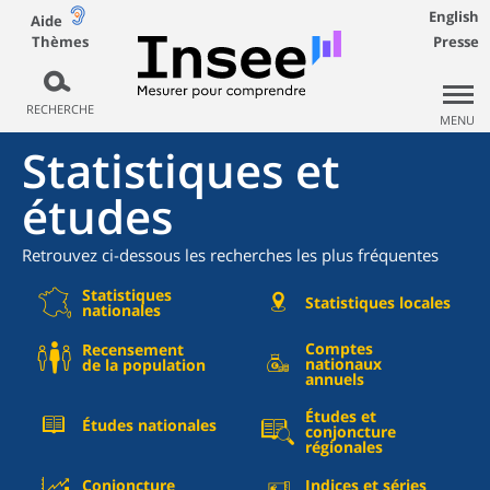
English
Aide
Thèmes
Presse
RECHERCHE
MENU
Statistiques et
études
Retrouvez ci-dessous les recherches les plus fréquentes
Statistiques
Statistiques locales
nationales
Comptes
Recensement
nationaux
de la population
annuels
Études et
Études nationales
conjoncture
régionales
Conjoncture
Indices et séries