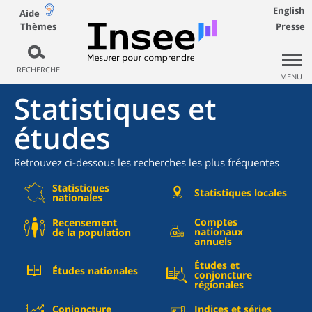
English
Aide
Thèmes
Presse
RECHERCHE
MENU
Statistiques et
études
Retrouvez ci-dessous les recherches les plus fréquentes
Statistiques
Statistiques locales
nationales
Comptes
Recensement
nationaux
de la population
annuels
Études et
Études nationales
conjoncture
régionales
Conjoncture
Indices et séries