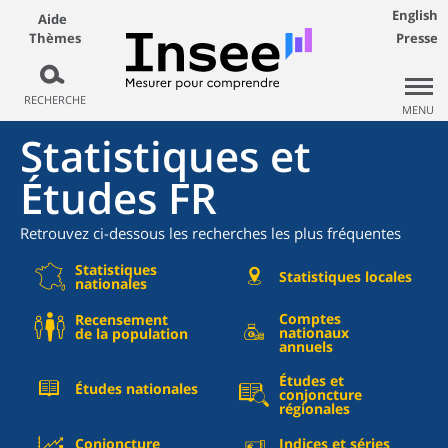
English
Aide
Thèmes
Presse
RECHERCHE
MENU
Statistiques et
Études FR
Retrouvez ci-dessous les recherches les plus fréquentes
Statistiques
Statistiques locales
nationales
Comptes
Recensement
nationaux
de la population
annuels
Études et
Études nationales
conjoncture
régionales
Conjoncture
Indices et séries