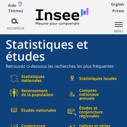
English
Aide
Thèmes
Presse
RECHERCHE
MENU
Statistiques et
études
Retrouvez ci-dessous les recherches les plus fréquentes
Statistiques
Statistiques locales
nationales
Comptes
Recensement
nationaux
de la population
annuels
Études et
Études nationales
conjoncture
régionales
Conjoncture
Indices et séries