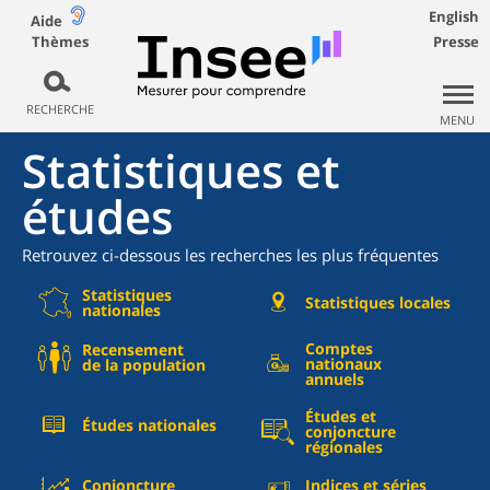
English
Aide
Thèmes
Presse
RECHERCHE
MENU
Statistiques et
études
Retrouvez ci-dessous les recherches les plus fréquentes
Statistiques
Statistiques locales
nationales
Comptes
Recensement
nationaux
de la population
annuels
Études et
Études nationales
conjoncture
régionales
Conjoncture
Indices et séries