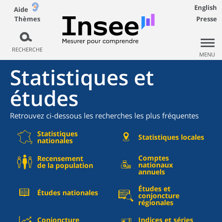
English
Aide
Thèmes
Presse
RECHERCHE
MENU
Statistiques et
études
Retrouvez ci-dessous les recherches les plus fréquentes
Statistiques
Statistiques locales
nationales
Comptes
Recensement
nationaux
de la population
annuels
Études et
Études nationales
conjoncture
régionales
Conjoncture
Indices et séries