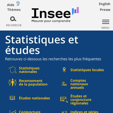
English
Aide
Thèmes
Presse
RECHERCHE
MENU
Statistiques et
études
Retrouvez ci-dessous les recherches les plus fréquentes
Statistiques
Statistiques locales
nationales
Comptes
Recensement
nationaux
de la population
annuels
Études et
Études nationales
conjoncture
régionales
Conjoncture
Indices et séries