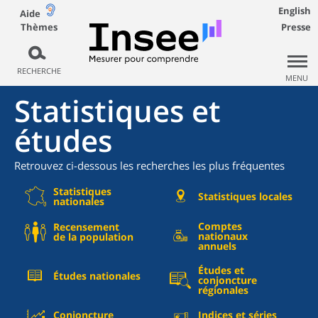
English
Aide
Thèmes
Presse
RECHERCHE
MENU
Statistiques et
études
Retrouvez ci-dessous les recherches les plus fréquentes
Statistiques
Statistiques locales
nationales
Comptes
Recensement
nationaux
de la population
annuels
Études et
Études nationales
conjoncture
régionales
Conjoncture
Indices et séries