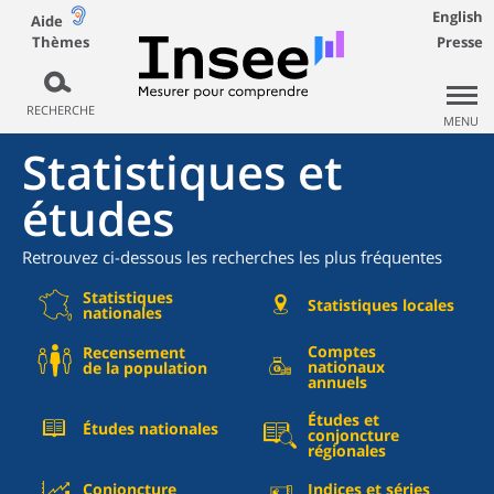
English
Aide
Thèmes
Presse
RECHERCHE
MENU
Statistiques et
études
Retrouvez ci-dessous les recherches les plus fréquentes
Statistiques
Statistiques locales
nationales
Comptes
Recensement
nationaux
de la population
annuels
Études et
Études nationales
conjoncture
régionales
Conjoncture
Indices et séries