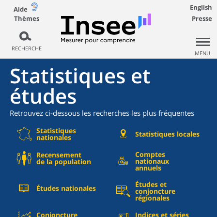
English
Aide
Thèmes
Presse
RECHERCHE
MENU
Statistiques et
études
Retrouvez ci-dessous les recherches les plus fréquentes
Statistiques
Statistiques locales
nationales
Comptes
Recensement
nationaux
de la population
annuels
Études et
Études nationales
conjoncture
régionales
Conjoncture
Indices et séries