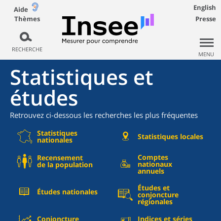
English
Aide
Thèmes
Presse
RECHERCHE
MENU
Statistiques et
études
Retrouvez ci-dessous les recherches les plus fréquentes
Statistiques
Statistiques locales
nationales
Comptes
Recensement
nationaux
de la population
annuels
Études et
Études nationales
conjoncture
régionales
Conjoncture
Indices et séries