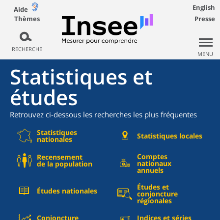
English
Aide
Thèmes
Presse
RECHERCHE
MENU
Statistiques et
études
Retrouvez ci-dessous les recherches les plus fréquentes
Statistiques
Statistiques locales
nationales
Comptes
Recensement
nationaux
de la population
annuels
Études et
Études nationales
conjoncture
régionales
Conjoncture
Indices et séries