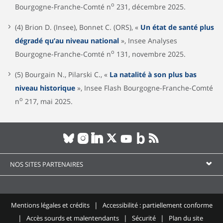
o
Bourgogne-Franche-Comté n
231, décembre 2025.
(4) Brion D. (Insee), Bonnet C. (ORS), «
Un état de santé plus
dégradé qu’au niveau national
», Insee Analyses
o
Bourgogne-Franche-Comté n
131, novembre 2025.
(5) Bourgain N., Pilarski C., «
La natalité à son plus bas
niveau historique
», Insee Flash Bourgogne-Franche-Comté
o
n
217, mai 2025.
NOS SITES PARTENAIRES
Mentions légales et crédits
Accessibilité : partiellement conforme
Accès sourds et malentendants
Sécurité
Plan du site