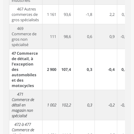
industriels
467 Autres
commerces de
1 161
93,6
-1,8
2,2
0,7
gros spécialisés
469
Commerce de
111
98,6
0,6
0,9
-0,9
gros non
spécialisé
47 Commerce
de détail, à
l’exception
des
2 900
107,4
0,3
-0,4
0,8
automobiles
et des
motocycles
471
Commerce de
détail en
1 002
102,2
0,3
-0,2
-0,3
magasin non
spécialisé
472 à 477
Commerce de