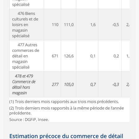
spécialisé
476 Biens
culturels et de
loisirs en
110
111,0
1,6
-0,5
2,4
magasin
spécialisé
477 Autres
commerces de
détail en
671
126,6
0,1
0,2
1,2
magasin
spécialisé
478 et 479
Commerce de
277
105,0
0,7
-0,3
2,4
détail hors
magasin
(1) Trois derniers mois rapportés aux trois mois précédents.
(2) Trois derniers mois rapportés à la même période de l’année
précédente.
Source : DGFiP, Insee.
Estimation précoce du commerce de détail