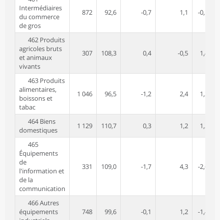
Intermédiaires
872
92,6
-0,7
1,1
-0,5
du commerce
de gros
462 Produits
agricoles bruts
307
108,3
0,4
-0,5
1,4
1
et animaux
vivants
463 Produits
alimentaires,
1 046
96,5
-1,2
2,4
1,3
boissons et
tabac
464 Biens
1 129
110,7
0,3
1,2
1,2
domestiques
465
Équipements
de
331
109,0
-1,7
4,3
-2,6
l'information et
de la
communication
466 Autres
équipements
748
99,6
-0,1
1,2
-1,4