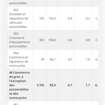
automobiles
452
Entretien et
réparation de
103
102,4
-0,4
0,2
-1,0
véhicules
automobiles
453
Commerce
363
104,8
-0,6
0,8
-1,3
d'équipements
automobiles
454
Commerce et
30
85,1
-0,7
1,6
-2,3
réparation de
motocycles
46 Commerce
de gros, à
l’exception
des
5 703
99,9
-0,7
1,7
0,3
automobiles
et des
motocycles
461