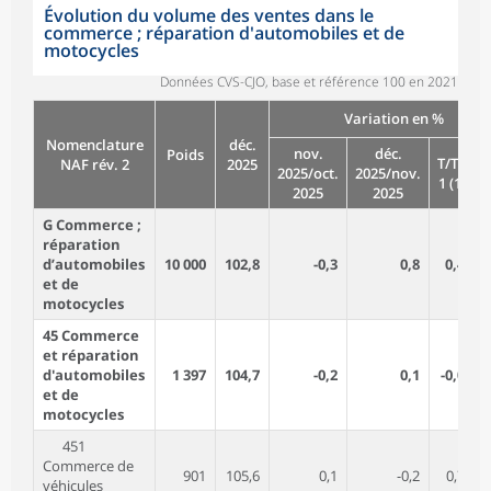
Évolution du volume des ventes dans le
commerce ; réparation d'automobiles et de
motocycles
Données CVS-CJO, base et référence 100 en 2021
Variation en %
Nomenclature
déc.
nov.
déc.
Poids
T/T–
T
NAF rév. 2
2025
2025/oct.
2025/nov.
1 (1)
4
2025
2025
G Commerce ;
réparation
d’automobiles
10 000
102,8
-0,3
0,8
0,4
et de
motocycles
45 Commerce
et réparation
d'automobiles
1 397
104,7
-0,2
0,1
-0,0
et de
motocycles
451
Commerce de
901
105,6
0,1
-0,2
0,7
véhicules