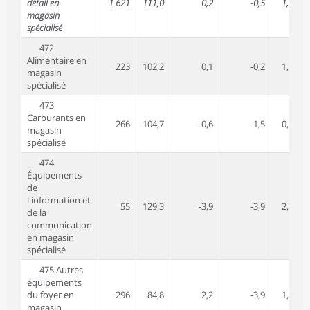
détail en
1 621
111,0
0,2
-0,5
1,3
magasin
spécialisé
472
Alimentaire en
223
102,2
0,1
-0,2
1,5
magasin
spécialisé
473
Carburants en
266
104,7
-0,6
1,5
0,6
magasin
spécialisé
474
Équipements
de
l'information et
55
129,3
-3,9
-3,9
2,9
1
de la
communication
en magasin
spécialisé
475 Autres
équipements
du foyer en
296
84,8
2,2
-3,9
1,0
magasin