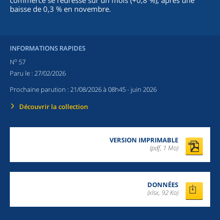
commerce se redresse sur un mois (+0,8 %), après une
baisse de 0,3 % en novembre.
INFORMATIONS RAPIDES
o
N
57
Paru le :
27/02/2026
Prochaine parution :
21/08/2026 à 08h45
- juin 2026
Découvrir la collection
VERSION IMPRIMABLE
(pdf, 1 Mo)
DONNÉES
(xlsx, 92 Ko)