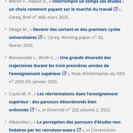
Merlin F., Robert A., «
Interrompre un temps ses études :
un choix rarement payant sur le marché du travail
»,
o
Céreq, Bref n
466, mars 2025.
Déage M., «
Devenir des sortant·es des premiers cycles
o
universitaires
», Céreq, Working paper n
32,
février 2025.
Bonnevialle L., Wirth C., «
Une grande diversité des
trajectoires durant les trois premières années de
l’enseignement supérieur
», Note d’information du SIES
o
n
2025-03, janvier 2025.
Couto M.-P., «
Les réorientations dans l’enseignement
supérieur : des parcours désordonnés bien
o
ordonnés
? », in Diversité n
202 volume 2, 2023.
Albandea I., «
La perception des parcours d’études non
linéaires par les recruteur·euse·s
», in L’orientation