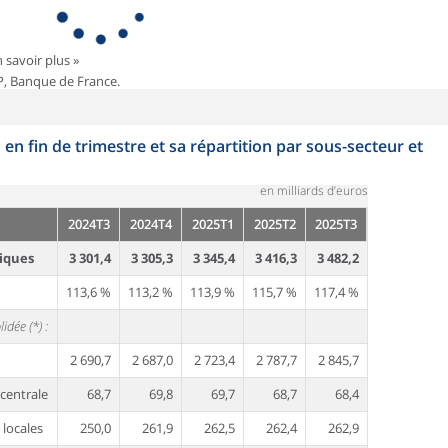
n savoir plus »
P, Banque de France.
en fin de trimestre et sa répartition par sous-secteur et
en milliards d’euros
2024T3
2024T4
2025T1
2025T2
2025T3
iques
3 301,4
3 305,3
3 345,4
3 416,3
3 482,2
113,6 %
113,2 %
113,9 %
115,7 %
117,4 %
idée (*) :
2 690,7
2 687,0
2 723,4
2 787,7
2 845,7
centrale
68,7
69,8
69,7
68,7
68,4
 locales
250,0
261,9
262,5
262,4
262,9