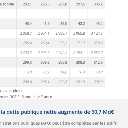
é sociale
292,1
286,5
289,8
297,6
305,2
43,4
41,9
39,0
42,2
45,2
2 958,7
2 954,1
2 999,7
3 065,8
3 124,3
255,4
260,4
259,5
271,7
270,6
2 703,3
2 693,7
2 740,2
2 794,1
2 853,7
299,3
309,3
306,8
308,3
312,6
13,0
13,2
14,0
16,4
19,8
286,4
296,1
292,8
291,9
292,9
n savoir plus »
Insee, DGFiP, Banque de France
 la dette publique nette augmente de 60,7 Md€
istrations publiques (APU) peut être complétée par les actifs