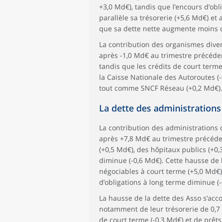
+3,0 Md€), tandis que l’encours d’ob
parallèle sa trésorerie (+5,6 Md€) et
que sa dette nette augmente moins q
La contribution des organismes diver
après -1,0 Md€ au trimestre précéden
tandis que les crédits de court term
la Caisse Nationale des Autoroutes (
tout comme SNCF Réseau (+0,2 Md€)
La dette des administrations
La contribution des administrations 
après +7,8 Md€ au trimestre précéden
(+0,5 Md€), des hôpitaux publics (+0,
diminue (-0,6 Md€). Cette hausse de 
négociables à court terme (+5,0 Md€) 
d’obligations à long terme diminue (-
La hausse de la dette des Asso s’ac
notamment de leur trésorerie de 0,7
de court terme (-0,3 Md€) et de prêts