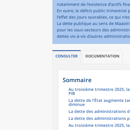
notamment de l’existence d’actifs fin
En outre, le déficit public trimestriel
l’effet des jours ouvrables, ce qui n’es
La dette publique au sens de Maastric
pour les sous-secteurs des administra
dettes vis-à-vis d’autres administrati
CONSULTER
DOCUMENTATION
Sommaire
Au troisième trimestre 2025, l
PIB
La dette de l’État augmente ta
diminue
La dette des administrations d
La dette des administrations 
Au troisième trimestre 2025, 