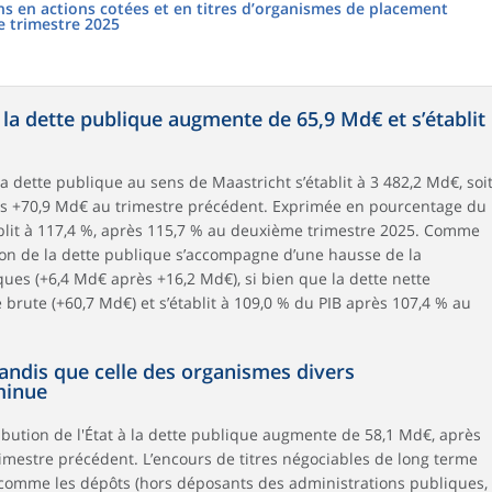
ns en actions cotées et en titres d’organismes de placement
e trimestre 2025
 la dette publique augmente de 65,9 Md€ et s’établit
la dette publique au sens de Maastricht s’établit à 3 482,2 Md€, soi
s +70,9 Md€ au trimestre précédent. Exprimée en pourcentage du
établit à 117,4 %, après 115,7 % au deuxième trimestre 2025. Comme
ion de la dette publique s’accompagne d’une hausse de la
ques (+6,4 Md€ après +16,2 Md€), si bien que la dette nette
rute (+60,7 Md€) et s’établit à 109,0 % du PIB après 107,4 % au
tandis que celle des organismes divers
minue
ribution de l'État à la dette publique augmente de 58,1 Md€, après
mestre précédent. L’encours de titres négociables de long terme
t comme les dépôts (hors déposants des administrations publiques,