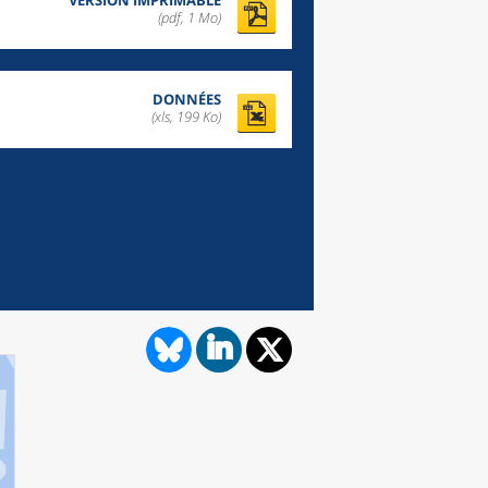
VERSION IMPRIMABLE
(pdf, 1 Mo)
DONNÉES
(xls, 199 Ko)