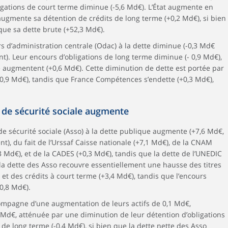
ligations de court terme diminue (-5,6 Md€). L’État augmente en
 augmente sa détention de crédits de long terme (+0,2 Md€), si bien
ue sa dette brute (+52,3 Md€).
s d’administration centrale (Odac) à la dette diminue (-0,3 Md€
t). Leur encours d’obligations de long terme diminue (- 0,9 Md€),
e augmentent (+0,6 Md€). Cette diminution de dette est portée par
-0,9 Md€), tandis que France Compétences s’endette (+0,3 Md€),
.
 de sécurité sociale augmente
de sécurité sociale (Asso) à la dette publique augmente (+7,6 Md€,
t), du fait de l’Urssaf Caisse nationale (+7,1 Md€), de la CNAM
3 Md€), et de la CADES (+0,3 Md€), tandis que la dette de l’UNEDIC
la dette des Asso recouvre essentiellement une hausse des titres
et des crédits à court terme (+3,4 Md€), tandis que l’encours
0,8 Md€).
compagne d’une augmentation de leurs actifs de 0,1 Md€,
 Md€, atténuée par une diminution de leur détention d’obligations
 de long terme (-0,4 Md€), si bien que la dette nette des Asso