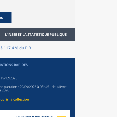
es
L'INSEE ET LA STATISTIQUE PUBLIQUE
t à 117,4 % du PIB
ATIONS RAPIDES
:
19/12/2025
ne parution :
29/09/2026 à 08h45
- deuxième
e 2026
uvrir la collection