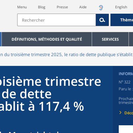
Menu
Blog
Presse
Aide
English
Thèm
DÉFINITIONS, MÉTHODES ET QUALITÉ
SERVICES
fin du troisième trimestre 2025, le ratio de dette publique s’établi
INFORM
roisième trimestre
o
N
322
o de dette
Paru le 
Prochai
ablit à 117,4 %
trimestr
Déco