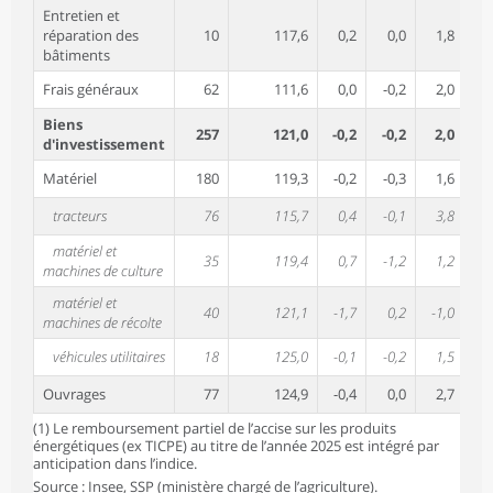
Entretien et
réparation des
10
117,6
0,2
0,0
1,8
2
bâtiments
Frais généraux
62
111,6
0,0
-0,2
2,0
2
Biens
257
121,0
-0,2
-0,2
2,0
1
d'investissement
Matériel
180
119,3
-0,2
-0,3
1,6
0
tracteurs
76
115,7
0,4
-0,1
3,8
2
matériel et
35
119,4
0,7
-1,2
1,2
0
machines de culture
matériel et
40
121,1
-1,7
0,2
-1,0
-
machines de récolte
véhicules utilitaires
18
125,0
-0,1
-0,2
1,5
1
Ouvrages
77
124,9
-0,4
0,0
2,7
1
(1) Le remboursement partiel de l’accise sur les produits
énergétiques (ex TICPE) au titre de l’année 2025 est intégré par
anticipation dans l’indice.
Source : Insee, SSP (ministère chargé de l’agriculture).