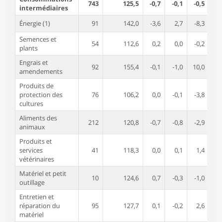
743
125,5
-0,7
-0,1
-0,5
-0
intermédiaires
Énergie (1)
91
142,0
-3,6
2,7
-8,3
-
Semences et
54
112,6
0,2
0,0
-0,2
0
plants
Engrais et
92
155,4
-0,1
-1,0
10,0
9
amendements
Produits de
protection des
76
106,2
0,0
-0,1
-3,8
-
cultures
Aliments des
212
120,8
-0,7
-0,8
-2,9
-
animaux
Produits et
services
41
118,3
0,0
0,1
1,4
1
vétérinaires
Matériel et petit
10
124,6
0,7
-0,3
-1,0
-
outillage
Entretien et
réparation du
95
127,7
0,1
-0,2
2,6
2
matériel