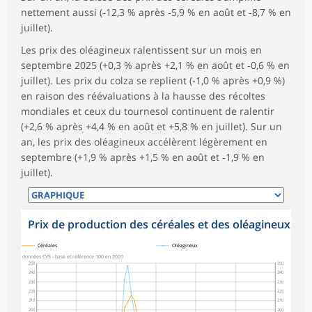
nettement aussi (‑12,3 % après ‑5,9 % en août et ‑8,7 % en
juillet).
Les prix des oléagineux ralentissent sur un mois en
septembre 2025 (+0,3 % après +2,1 % en août et ‑0,6 % en
juillet). Les prix du colza se replient (‑1,0 % après +0,9 %)
en raison des réévaluations à la hausse des récoltes
mondiales et ceux du tournesol continuent de ralentir
(+2,6 % après +4,4 % en août et +5,8 % en juillet). Sur un
an, les prix des oléagineux accélèrent légèrement en
septembre (+1,9 % après +1,5 % en août et ‑1,9 % en
juillet).
Prix de production des céréales et des oléagineux
symboles_defaut.xml,
symboles_defaut.xml,rond
Céréales
Oléagineux
données CVS - base et référence 100 en 2020
250
250
240
240
230
230
220
220
210
210
200
200