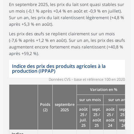
En septembre 2025, les prix du lait sont quasi stables sur
un mois (‑0,1 % après +0,4 % en août et ‑0,9 % en juillet).
Sur un an, les prix du lait ralentissent légèrement (+4,8 %
après +5,3 % en août).
Les prix des œufs se replient clairement sur un mois
(‑7,6 % après +1,2 % en août). Sur un an, les prix des œufs
augmentent encore fortement mais ralentissent (+40,8 %
après +59,2 %).
Indice des prix des produits agricoles à la
production (IPPAP)
Données CVS – base et référence 100 en 2020
Variation en %
sur un mois
sur un an
Poids
septembre
août
sept.
août
sept.
(2)
2025
25 /
25 /
25 /
25 /
juil.
août
août
sept.
25
25
24
24
Indice