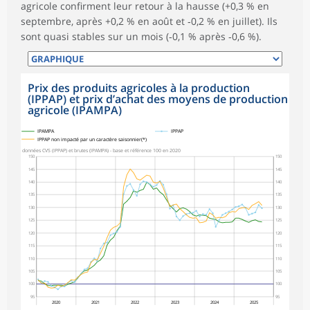
agricole confirment leur retour à la hausse (+0,3 % en
septembre, après +0,2 % en août et ‑0,2 % en juillet). Ils
sont quasi stables sur un mois (‑0,1 % après ‑0,6 %).
Prix des produits agricoles à la production
(IPPAP) et prix d’achat des moyens de production
agricole (IPAMPA)
symboles_defaut.xml,
symboles_defaut.xml,rond
IPAMPA
IPPAP
IPPAP non impacté par un caractère saisonnier(*)
données CVS (IPPAP) et brutes (IPAMPA) - base et référence 100 en 2020
150
150
145
145
140
140
135
135
130
130
125
125
120
120
115
115
110
110
105
105
100
100
95
95
2020
2021
2022
2023
2024
2025