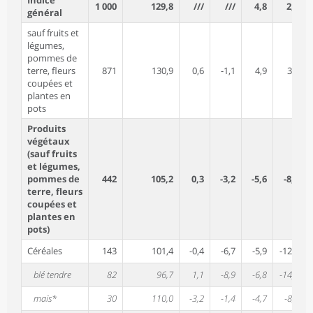
1 000
129,8
///
///
4,8
2,1
général
sauf fruits et
légumes,
pommes de
terre, fleurs
871
130,9
0,6
-1,1
4,9
3,9
coupées et
plantes en
pots
Produits
végétaux
(sauf fruits
et légumes,
pommes de
442
105,2
0,3
-3,2
-5,6
-8,2
terre, fleurs
coupées et
plantes en
pots)
Céréales
143
101,4
-0,4
-6,7
-5,9
-12,3
blé tendre
82
96,7
1,1
-8,9
-6,8
-14,3
maïs*
30
110,0
-3,2
-1,4
-4,7
-8,3