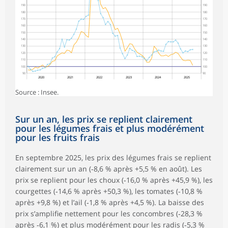
190
190
180
180
170
170
160
160
150
150
140
140
130
130
120
120
110
110
100
100
90
90
2020
2021
2022
2023
2024
2025
Source : Insee.
Sur un an, les prix se replient clairement
pour les légumes frais et plus modérément
pour les fruits frais
En septembre 2025, les prix des légumes frais se replient
clairement sur un an (‑8,6 % après +5,5 % en août). Les
prix se replient pour les choux (‑16,0 % après +45,9 %), les
courgettes (‑14,6 % après +50,3 %), les tomates (‑10,8 %
après +9,8 %) et l’ail (‑1,8 % après +4,5 %). La baisse des
prix s’amplifie nettement pour les concombres (‑28,3 %
après ‑6,1 %) et plus modérément pour les radis (‑5,3 %