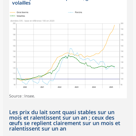
volailles
symboles_defaut.xml,
symboles_defaut.xml,rond
symboles_defaut.xml,triangle
Gros bovins
Porcins
Volailles
données CVS - base et référence 100 en 2020
200
200
190
190
180
180
170
170
160
160
150
150
140
140
130
130
120
120
110
110
100
100
90
90
2020
2021
2022
2023
2024
2025
Source : Insee.
Les prix du lait sont quasi stables sur un
mois et ralentissent sur un an ; ceux des
œufs se replient clairement sur un mois et
ralentissent sur un an