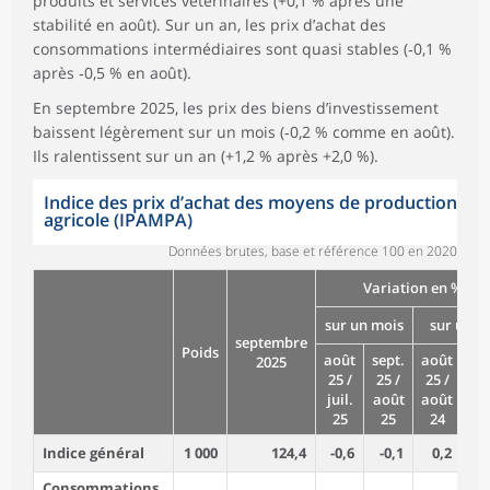
produits et services vétérinaires (+0,1 % après une
stabilité en août). Sur un an, les prix d’achat des
consommations intermédiaires sont quasi stables (‑0,1 %
après ‑0,5 % en août).
En septembre 2025, les prix des biens d’investissement
baissent légèrement sur un mois (‑0,2 % comme en août).
Ils ralentissent sur un an (+1,2 % après +2,0 %).
Indice des prix d’achat des moyens de production
agricole (IPAMPA)
Données brutes, base et référence 100 en 2020
Variation en %
sur un mois
sur un a
septembre
Poids
août
sept.
août
sep
2025
25 /
25 /
25 /
25
juil.
août
août
sep
25
25
24
2
Indice général
1 000
124,4
-0,6
-0,1
0,2
0
Consommations