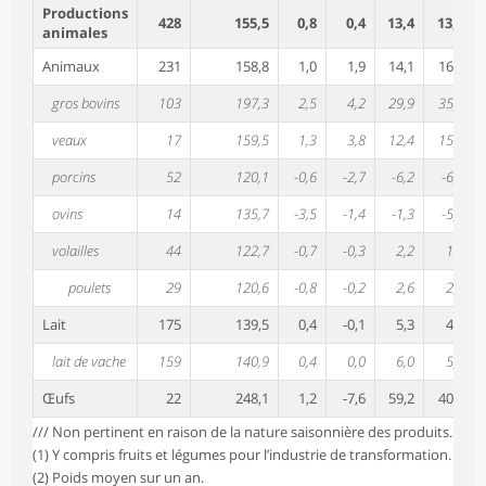
Productions
428
155,5
0,8
0,4
13,4
13,5
animales
Animaux
231
158,8
1,0
1,9
14,1
16,6
gros bovins
103
197,3
2,5
4,2
29,9
35,5
veaux
17
159,5
1,3
3,8
12,4
15,9
porcins
52
120,1
-0,6
-2,7
-6,2
-6,5
ovins
14
135,7
-3,5
-1,4
-1,3
-5,3
volailles
44
122,7
-0,7
-0,3
2,2
1,3
poulets
29
120,6
-0,8
-0,2
2,6
2,1
Lait
175
139,5
0,4
-0,1
5,3
4,8
lait de vache
159
140,9
0,4
0,0
6,0
5,5
Œufs
22
248,1
1,2
-7,6
59,2
40,8
/// Non pertinent en raison de la nature saisonnière des produits.
(1) Y compris fruits et légumes pour l’industrie de transformation.
(2) Poids moyen sur un an.