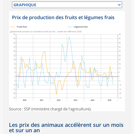
Prix de production des fruits et légumes frais
symboles_defaut.xml,
symboles_defaut.xml,rond
Fruits frais
Légumes frais
glissements annuels sur données brutes (en %) – année de référence 2020
50
50
45
45
40
40
35
35
30
30
25
25
20
20
15
15
10
10
5
5
0
0
-5
-5
-10
-10
-15
-15
-20
-20
-25
-25
2020
2021
2022
2023
2024
2025
Source : SSP (ministère chargé de l'agriculture).
Les prix des animaux accélèrent sur un mois
et sur un an