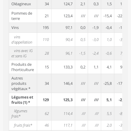
Oléagineux
34
124,7
2,1
0,3
1,5
1,9
Pommes de
21
123,4
///
///
-15,4
-22,3
terre
Vins
195
97,1
0,0
-1,9
-0,4
-1,6
vins
110
90,4
0,5
-3,0
1,0
-3,5
d'appellation
vins avec IG
28
96,1
-1,5
-2,4
-0,6
7,7
et sans IG
Produits de
15
133,3
0,2
1,1
4,1
9,7
l'horticulture
Autres
produits
34
146,4
///
///
-25,8
-17,0
végétaux *
Légumes et
129
125,3
///
///
5,1
-2,0
fruits (1) *
légumes
62
114,4
///
///
5,5
-8,6
frais*
fruits frais*
46
117,1
///
///
2,0
-3,2