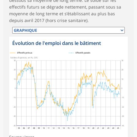
dessous sa moyenne de long terme. Le solde sur les
effectifs futurs se dégrade nettement, passant sous sa
moyenne de long terme et s’établissant au plus bas
depuis avril 2017 (hors crise sanitaire).
Évolution de l'emploi dans le bâtiment
symboles_defaut.xml,
symboles_defaut.xml,rond
Effectifs prévus
Effectifs passés
Soldes d'opinion, en %, CVS
30
30
20
20
10
10
0
0
-10
-10
-20
-20
-30
-30
-40
-40
05
06
07
08
09
10
11
12
13
14
15
16
17
18
19
20
21
22
23
24
25
Source : Insee.