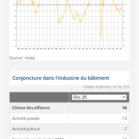
100
100
95
95
90
90
85
85
80
80
75
75
70
70
65
65
98
99
00
01
02
03
04
05
06
07
08
09
10
11
12
13
14
15
16
17
18
19
20
21
22
23
24
25
Source : Insee.
Conjoncture dans l'industrie du bâtiment
Soldes d'opinion, en %, CVS
Climat des affaires
96
Activité passée
-13
Activité prévue
-7