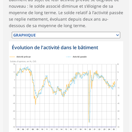
nouveau : le solde associé diminue et s’éloigne de sa
moyenne de long terme. Le solde relatif à l’activité passée
se replie nettement, évoluant depuis deux ans au-
dessous de sa moyenne de long terme.
Évolution de l'activité dans le bâtiment
symboles_defaut.xml,
symboles_defaut.xml,rond
Activité prévue
Activité passée
Soldes d'opinion, en %, CVS
30
30
15
15
0
0
-15
-15
-30
-30
-45
-45
-60
-60
-75
-75
-90
-90
05
06
07
08
09
10
11
12
13
14
15
16
17
18
19
20
21
22
23
24
25