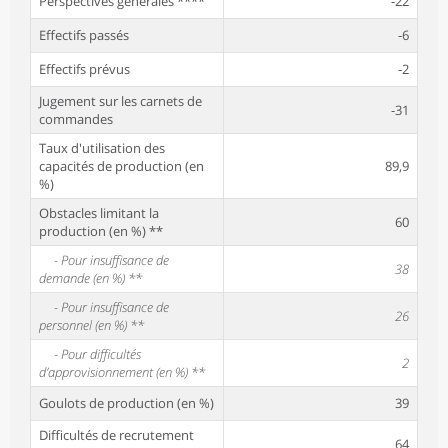
Perspectives générales ****
-22
Effectifs passés
-6
Effectifs prévus
-2
Jugement sur les carnets de
-31
commandes
Taux d'utilisation des
capacités de production (en
89,9
%)
Obstacles limitant la
60
production (en %) **
- Pour insuffisance de
38
demande (en %) **
- Pour insuffisance de
26
personnel (en %) **
- Pour difficultés
2
d’approvisionnement (en %) **
Goulots de production (en %)
39
Difficultés de recrutement
64