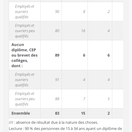
Employés et
ouvriers
90
8
2
47
qualifiés
Employés et
ouvriers peu
80
16
4
31
qualifiés
Aucun
diplôme, CEP
ou brevet des
89
6
6
///
collèges,
dont :
Employés et
ouvriers
91
4
4
36
qualifiés
Employés et
ouvriers peu
88
7
5
43
qualifiés
Ensemble
83
15
2
///
/// : absence de résultat due à la nature des choses.
Lecture : 90 % des personnes de 15 à 34 ans ayant un diplôme de