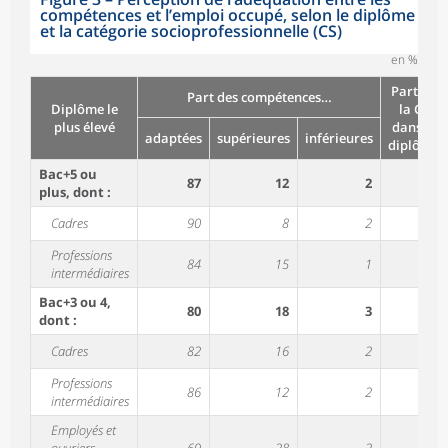
compétences et l’emploi occupé, selon le diplôme
et la catégorie socioprofessionnelle (CS)
en %
Part de
Part des compétences…
Diplôme le
la CS
plus élevé
dans le
adaptées
supérieures
inférieures
diplôme
Bac+5 ou
87
12
2
///
plus, dont :
Cadres
90
8
2
68
Professions
84
15
1
23
intermédiaires
Bac+3 ou 4,
80
18
3
///
dont :
Cadres
82
16
2
15
Professions
86
12
2
54
intermédiaires
Employés et