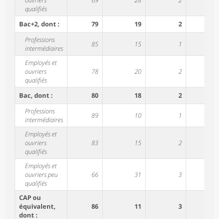
ouvriers
69
28
2
19
qualifiés
Bac+2, dont :
79
19
2
///
Professions
85
15
1
41
intermédiaires
Employés et
ouvriers
78
20
2
31
qualifiés
Bac, dont :
80
18
2
///
Professions
89
10
1
18
intermédiaires
Employés et
ouvriers
83
15
2
44
qualifiés
Employés et
ouvriers peu
66
31
3
26
qualifiés
CAP ou
équivalent,
86
11
3
///
dont :