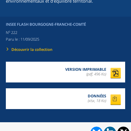
environnementaux et d’équilibre territorial.
INSEE FLASH BOURGOGNE-FRANCHE-COMTÉ
o
N
222
Paru le :
11/09/2025
Découvrir la collection
VERSION IMPRIMABLE
(pdf, 496 Ko)
DONNÉES
(xlsx, 18 Ko)