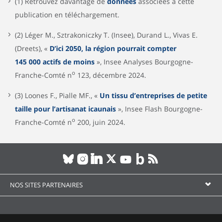
(1) Retrouvez davantage de
données
associées à cette
publication en téléchargement.
(2) Léger M., Sztrakoniczky T. (Insee), Durand L., Vivas E.
(Dreets), «
D’ici 2050, la région pourrait compter
145 000 actifs de moins
», Insee Analyses Bourgogne-
o
Franche-Comté n
123, décembre 2024.
(3) Loones F., Pialle MF., «
Un tissu d’entreprises de petite
taille pour l’artisanat icaunais
», Insee Flash Bourgogne-
o
Franche-Comté n
200, juin 2024.
NOS SITES PARTENAIRES