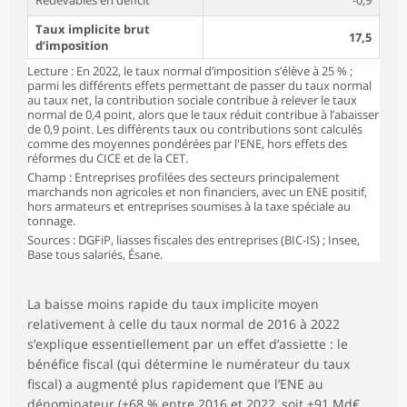
Redevables en déficit
-0,9
Taux implicite brut
17,5
d’imposition
Lecture : En 2022, le taux normal d’imposition s’élève à 25 % ;
parmi les différents effets permettant de passer du taux normal
au taux net, la contribution sociale contribue à relever le taux
normal de 0,4 point, alors que le taux réduit contribue à l’abaisser
de 0,9 point. Les différents taux ou contributions sont calculés
comme des moyennes pondérées par l'ENE, hors effets des
réformes du CICE et de la CET.
Champ : Entreprises profilées des secteurs principalement
marchands non agricoles et non financiers, avec un ENE positif,
hors armateurs et entreprises soumises à la taxe spéciale au
tonnage.
Sources : DGFiP, liasses fiscales des entreprises (BIC-IS) ; Insee,
Base tous salariés, Ésane.
La baisse moins rapide du taux implicite moyen
relativement à celle du taux normal de 2016 à 2022
s’explique essentiellement par un effet d’assiette : le
bénéfice fiscal (qui détermine le numérateur du taux
fiscal) a augmenté plus rapidement que l’ENE au
dénominateur (+68 % entre 2016 et 2022, soit +91 Md€,