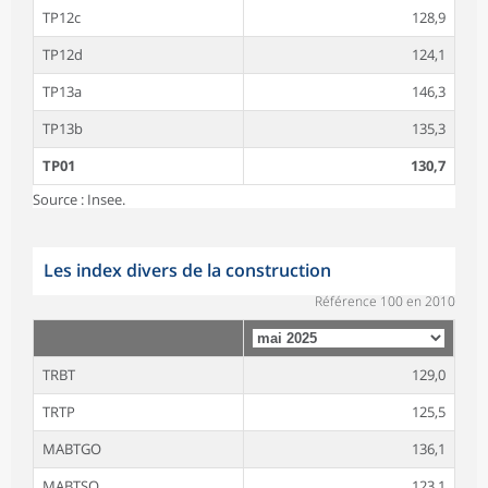
TP12c
128,9
TP12d
124,1
TP13a
146,3
TP13b
135,3
TP01
130,7
Source : Insee.
Les index divers de la construction
Référence 100 en 2010
TRBT
129,0
TRTP
125,5
MABTGO
136,1
MABTSO
123,1