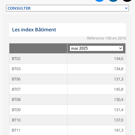
Les index Bâtiment
Référence 100 en 2010
BT02
134,6
BT03
134,8
BT06
131,3
BT07
145,8
BT08
130,4
BT09
131,4
BT10
137,0
BT11
141,3