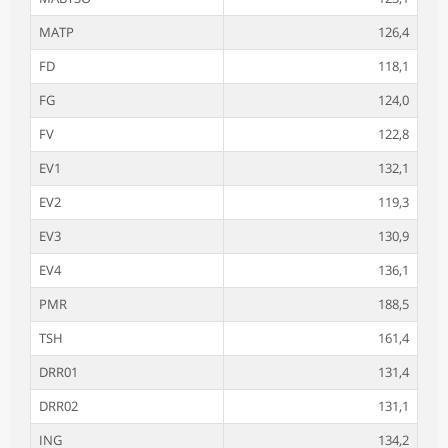
MATP
126,4
FD
118,1
FG
124,0
FV
122,8
EV1
132,1
EV2
119,3
EV3
130,9
EV4
136,1
PMR
188,5
TSH
161,4
DRR01
131,4
DRR02
131,1
ING
134,2