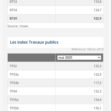
BT53
133,8
BT54
134,7
BT01
132,9
Source : Insee.
Les index Travaux publics
Référence 100 en 2010
TP02
135,3
TP03a
132,9
TP03b
117,5
TP04
132,3
TP05a
134,4
TP05b
135,1