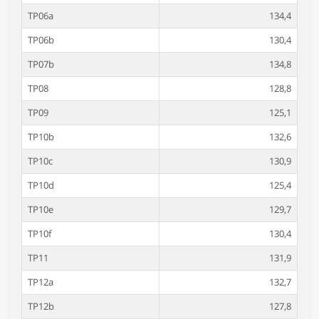
TP06a
134,4
TP06b
130,4
TP07b
134,8
TP08
128,8
TP09
125,1
TP10b
132,6
TP10c
130,9
TP10d
125,4
TP10e
129,7
TP10f
130,4
TP11
131,9
TP12a
132,7
TP12b
127,8