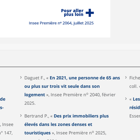
Daguet F., «
En 2021, une personne de 65 ans
Fich
ou plus sur trois vit seule dans son
coll.
o
logement
», Insee Première n
2040, février
 de
«
Les
2025.
s-
rési
Bertrand P., «
Des prix immobiliers plus
Esse
, Insee
élevés dans les zones denses et
o
° 147,
touristiques
», Insee Première n
2025,