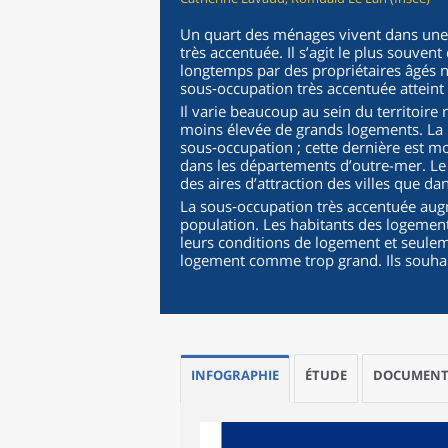
Un quart des ménages vivent dans une 
très accentuée. Il s’agit le plus souve
longtemps par des propriétaires âgés n’
sous‑occupation très accentuée atteint
Il varie beaucoup au sein du territoire n
moins élevée de grands logements. La B
sous‑occupation ; cette dernière est m
dans les départements d’outre-mer. L
des aires d’attraction des villes que dan
La sous‑occupation très accentuée augm
population. Les habitants des logement
leurs conditions de logement et seule
logement comme trop grand. Ils souha
INFOGRAPHIE
ÉTUDE
DOCUMENT