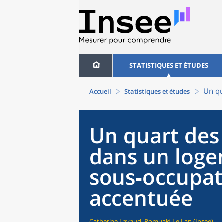
STATISTIQUES ET ÉTUDES
Un qu
Accueil
Statistiques et études
Un quart des
dans un log
sous‑occupat
accentuée
Catherine Lavaud, Romuald Le Lan (Insee)