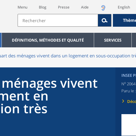
Menu
Blog
Presse
Aide
English
Thèm
DÉFINITIONS, MÉTHODES ET QUALITÉ
SERVICES
art des ménages vivent dans un logement en sous‑occupation tr
INSEE 
 ménages vivent
o
N
2064
ement en
Paru le 
Déco
ion très