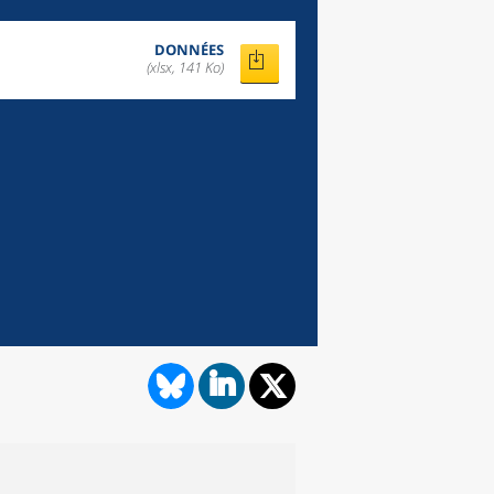
DONNÉES
(xlsx, 141 Ko)