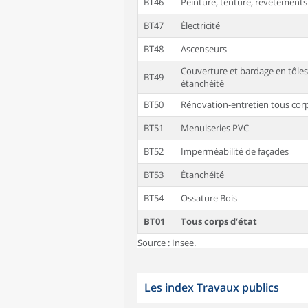
BT46
Peinture, tenture, revêtement
BT47
Électricité
BT48
Ascenseurs
Couverture et bardage en tôles
BT49
étanchéité
BT50
Rénovation-entretien tous corp
BT51
Menuiseries PVC
BT52
Imperméabilité de façades
BT53
Étanchéité
BT54
Ossature Bois
BT01
Tous corps d’état
Source : Insee.
Les index Travaux publics