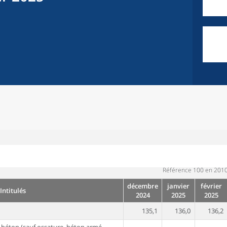
Référence 100 en 201
décembre
janvier
février
Intitulés
2024
2025
2025
135,1
136,0
136,2