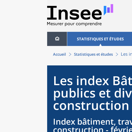
STATISTIQUES ET ÉTUDES
Les i
Accueil
Statistiques et études
Les index Bâ
publics et div
construction 
Index bâtiment, trav
construction - févri