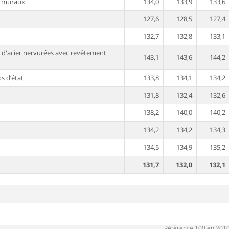
s muraux
134,0
133,9
133,6
127,6
128,5
127,4
132,7
132,8
133,1
 d'acier nervurées avec revêtement
143,1
143,6
144,2
s d’état
133,8
134,1
134,2
131,8
132,4
132,6
138,2
140,0
140,2
134,2
134,2
134,3
134,5
134,9
135,2
131,7
132,0
132,1
Référence 100 en 201