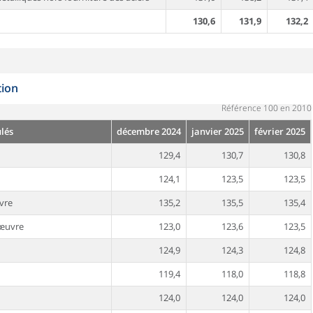
130,6
131,9
132,2
tion
Référence 100 en 2010
ulés
décembre 2024
janvier 2025
février 2025
129,4
130,7
130,8
124,1
123,5
123,5
vre
135,2
135,5
135,4
-œuvre
123,0
123,6
123,5
124,9
124,3
124,8
119,4
118,0
118,8
124,0
124,0
124,0