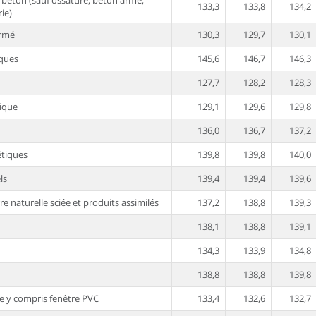
 béton (sauf ossature, béton armé,
133,3
133,8
134,2
ie)
armé
130,3
129,7
130,1
iques
145,6
146,7
146,3
127,7
128,2
128,3
ique
129,1
129,6
129,8
136,0
136,7
137,2
étiques
139,8
139,8
140,0
ls
139,4
139,4
139,6
 naturelle sciée et produits assimilés
137,2
138,8
139,3
138,1
138,8
139,1
134,3
133,9
134,8
138,8
138,8
139,8
e y compris fenêtre PVC
133,4
132,6
132,7