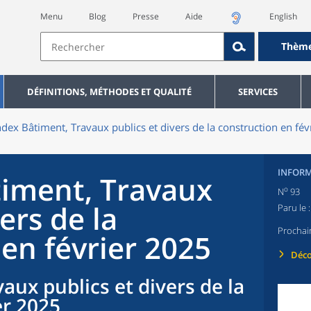
Menu
Blog
Presse
Aide
English
Thèm
DÉFINITIONS, MÉTHODES ET QUALITÉ
SERVICES
ndex Bâtiment, Travaux publics et divers de la construction en fé
INFORM
timent, Travaux
o
N
93
ers de la
Paru le 
Prochai
en février 2025
Déco
aux publics et divers de la
er 2025