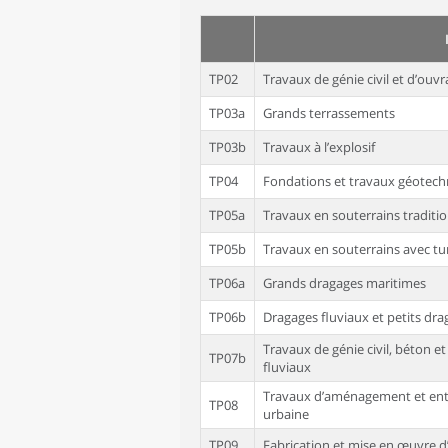
TP02
Travaux de génie civil et d’ouv
TP03a
Grands terrassements
TP03b
Travaux à l’explosif
TP04
Fondations et travaux géotech
TP05a
Travaux en souterrains traditi
TP05b
Travaux en souterrains avec tu
TP06a
Grands dragages maritimes
TP06b
Dragages fluviaux et petits dr
Travaux de génie civil, béton e
TP07b
fluviaux
Travaux d’aménagement et entre
TP08
urbaine
TP09
Fabrication et mise en œuvre 