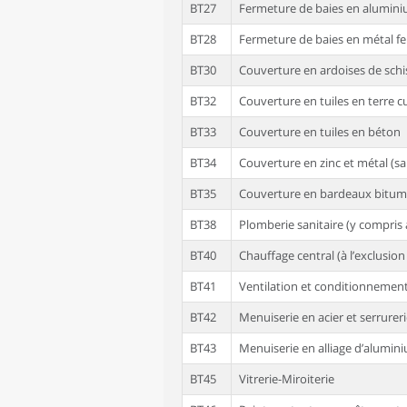
BT27
Fermeture de baies en alumin
BT28
Fermeture de baies en métal f
BT30
Couverture en ardoises de schi
BT32
Couverture en tuiles en terre c
BT33
Couverture en tuiles en béton
BT34
Couverture en zinc et métal (sa
BT35
Couverture en bardeaux bitumi
BT38
Plomberie sanitaire (y compris 
BT40
Chauffage central (à l’exclusio
BT41
Ventilation et conditionnement
BT42
Menuiserie en acier et serrurer
BT43
Menuiserie en alliage d’alumin
BT45
Vitrerie-Miroiterie