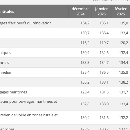
décembre
janvier
février
Intitulés
2024
2025
2025
rages d’art neufs ou rénovation
134,2
135,1
135,0
130,7
133,4
133,4
116,2
119,7
120,2
niques
130,9
132,6
132,4
onnels
133,3
134,7
134,4
nnelier
135,4
136,5
135,8
136,2
138,1
138,2
agages maritimes
128,4
131,5
131,7
t acier pour ouvrages maritimes et
132,8
133,0
133,4
tien de voirie en zones rurale et
130,4
131,6
132,2
d’enrobés
128,9
130,7
132,1