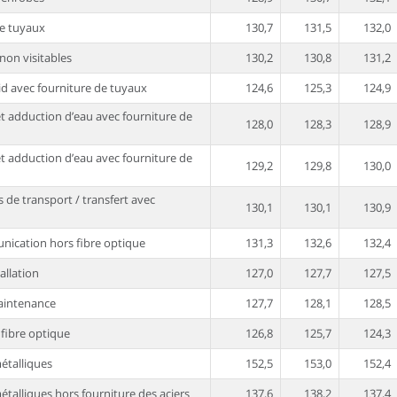
de tuyaux
130,7
131,5
132,0
 non visitables
130,2
130,8
131,2
id avec fourniture de tuyaux
124,6
125,3
124,9
et adduction d’eau avec fourniture de
128,0
128,3
128,9
et adduction d’eau avec fourniture de
129,2
129,8
130,0
 de transport / transfert avec
130,1
130,1
130,9
nication hors fibre optique
131,3
132,6
132,4
allation
127,0
127,7
127,5
maintenance
127,7
128,1
128,5
fibre optique
126,8
125,7
124,3
étalliques
152,5
153,0
152,4
talliques hors fourniture des aciers
137,6
138,2
137,4