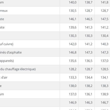
ium
140,0
138,7
141,8
erreux
130,5
128,7
128,7
ste
146,1
146,5
147,5
uite
139,6
141,3
141,2
130,3
130,3
130,4
uf cuivre)
142,0
141,2
140,3
nés d’asphalte
146,8
147,3
147,3
appareils)
135,6
136,5
137,0
n du chauffage électrique)
128,2
128,7
128,5
 d’air
133,3
134,4
134,1
ie
138,0
138,2
138,3
ium
137,0
136,1
138,9
146,9
146,3
146,7