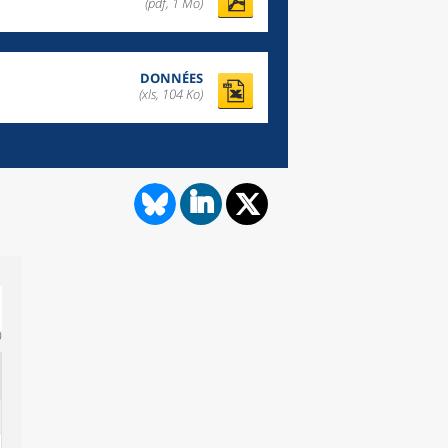
(pdf, 1 Mo)
DONNÉES
(xls, 104 Ko)
0