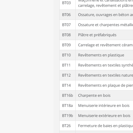
Maçonnerie et canalisations en
BT03
carrelage, revêtement et plâtrer
BT06
Ossature, ouvrages en béton 
BT07
Ossature et charpentes métall
BT08
Plâtre et préfabriqués
BT09
Carrelage et revêtement céram
BT10
Revêtements en plastique
BT11
Revêtements en textiles synth
BT12
Revêtements en textiles nature
BT14
Revêtements en plaque de pierre
BT16b
Charpente en bois
BT18a
Menuiserie intérieure en bois
BT19b
Menuiserie extérieure en bois
BT26
Fermeture de baies en plastiqu