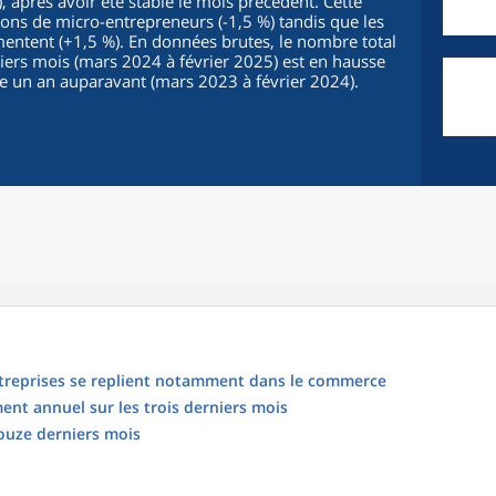
 après avoir été stable le mois précédent. Cette
ions de micro-entrepreneurs (-1,5 %) tandis que les
mentent (+1,5 %). En données brutes, le nombre total
niers mois (mars 2024 à février 2025) est en hausse
e un an auparavant (mars 2023 à février 2024).
entreprises se replient notamment dans le commerce
ment annuel sur les trois derniers mois
ouze derniers mois