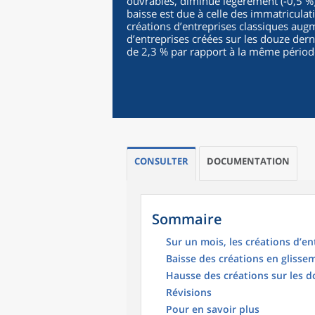
ouvrables, diminue légèrement (-0,5 %),
baisse est due à celle des immatriculat
créations d’entreprises classiques aug
d’entreprises créées sur les douze der
de 2,3 % par rapport à la même périod
CONSULTER
DOCUMENTATION
Sommaire
Sur un mois, les créations d’
Baisse des créations en glisse
Hausse des créations sur les d
Révisions
Pour en savoir plus