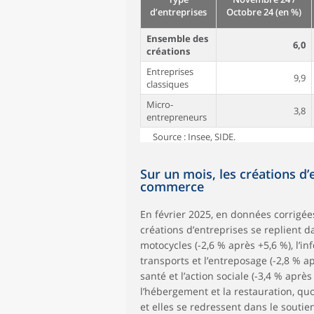
d’entreprises
Octobre 24 (en %)
Ensemble des
6,0
créations
Entreprises
9,9
classiques
Micro-
3,8
entrepreneurs
Source : Insee, SIDE.
Sur un mois, les créations d
commerce
En février 2025, en données corrigées
créations d’entreprises se replient 
motocycles (-2,6 % après +5,6 %), l’i
transports et l’entreposage (-2,8 % a
santé et l’action sociale (-3,4 % apr
l’hébergement et la restauration, qu
et elles se redressent dans le soutie