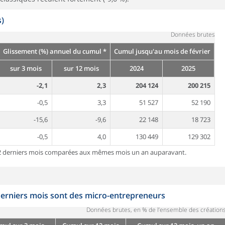
s)
Données brutes
Glissement (%) annuel du cumul *
Cumul jusqu'au mois de février
sur 3 mois
sur 12 mois
2024
2025
-2,1
2,3
204 124
200 215
-0,5
3,3
51 527
52 190
-15,6
-9,6
22 148
18 723
-0,5
4,0
130 449
129 302
 12 derniers mois comparées aux mêmes mois un an auparavant.
 derniers mois sont des micro-entrepreneurs
Données brutes, en % de l’ensemble des création