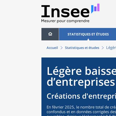
STATISTIQUES ET ÉTUDES
Légèr
Accueil
Statistiques et études
Légère baisse
d’entreprises
Créations d'entrepri
En février 2025, le nombre total de cré
confondus et en données corrigées des 