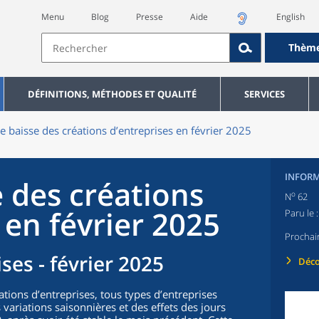
Menu
Blog
Presse
Aide
English
Thèm
DÉFINITIONS, MÉTHODES ET QUALITÉ
SERVICES
e baisse des créations d’entreprises en février 2025
INFORM
 des créations
o
N
62
 en février 2025
Paru le 
Prochai
ses - février 2025
Déco
ations d’entreprises, tous types d’entreprises
variations saisonnières et des effets des jours