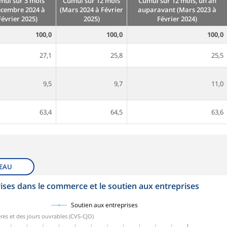
mul sur 3 mois
Cumul sur 12 mois
Cumul sur 12 mois, un an
écembre 2024 à
(Mars 2024 à Février
auparavant (Mars 2023 à
Février 2025)
2025)
Février 2024)
100,0
100,0
100,0
27,1
25,8
25,5
9,5
9,7
11,0
63,4
64,5
63,6
EAU
ises dans le commerce et le soutien aux entreprises
Soutien aux entreprises
res et des jours ouvrables (CVS-CJO)