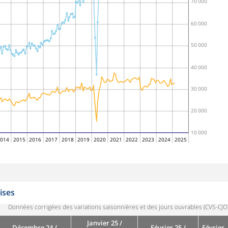
70 000
60 000
50 000
40 000
30 000
20 000
10 000
014
2015
2016
2017
2018
2019
2020
2021
2022
2023
2024
2025
ises
Données corrigées des variations saisonnières et des jours ouvrables (CVS-CJO
Janvier 25 /
Décembre 24 /
Février 25 /
Février