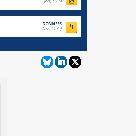
(pdf, 1 Mo)
DONNÉES
(xlsx, 71 Ko)