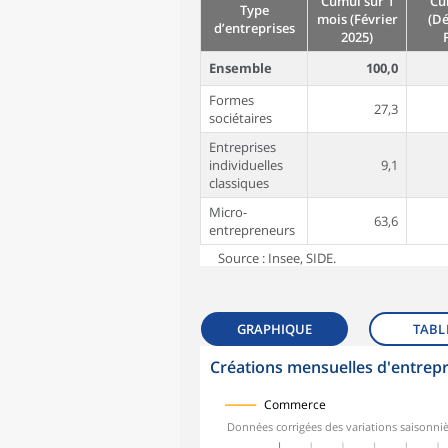
Cumul sur 1
Cu
Type
mois (Février
(D
d’entreprises
2025)
Ensemble
100,0
Formes
27,3
sociétaires
Entreprises
individuelles
9,1
classiques
Micro-
63,6
entrepreneurs
Source : Insee, SIDE.
GRAPHIQUE
TABL
Créations mensuelles d'entrepr
symboles_defaut.xml,
symboles_defaut.xml,rond
Commerce
Données corrigées des variations saisonniè