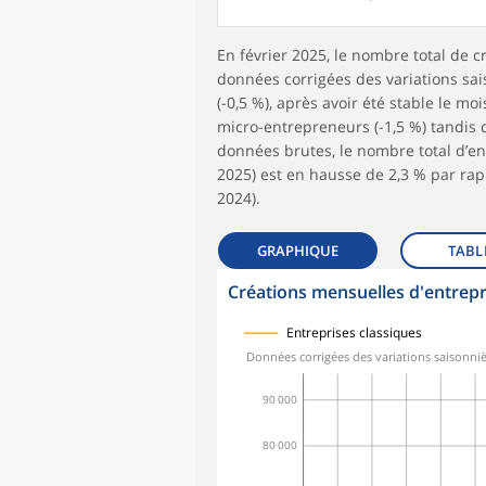
En février 2025, le nombre total de c
données corrigées des variations sai
(-0,5 %), après avoir été stable le m
micro-entrepreneurs (-1,5 %) tandis 
données brutes, le nombre total d’en
2025) est en hausse de 2,3 % par ra
2024).
GRAPHIQUE
TABL
Créations mensuelles d'entrepr
symboles_defaut.xml,
symboles_defaut.xml,rond
Entreprises classiques
Données corrigées des variations saisonniè
90 000
80 000