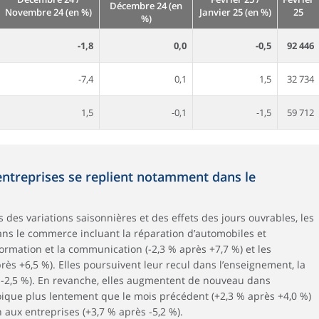
Décembre 24 (en
Novembre 24 (en %)
Janvier 25 (en %)
25
%)
-1,8
0,0
-0,5
92 446
-7,4
0,1
1,5
32 734
1,5
-0,1
-1,5
59 712
’entreprises se replient notamment dans le
 des variations saisonnières et des effets des jours ouvrables, les
dans le commerce incluant la réparation d’automobiles et
nformation et la communication (-2,3 % après +7,7 %) et les
près +6,5 %). Elles poursuivent leur recul dans l’enseignement, la
ès -2,5 %). En revanche, elles augmentent de nouveau dans
oique plus lentement que le mois précédent (+2,3 % après +4,0 %)
n aux entreprises (+3,7 % après -5,2 %).