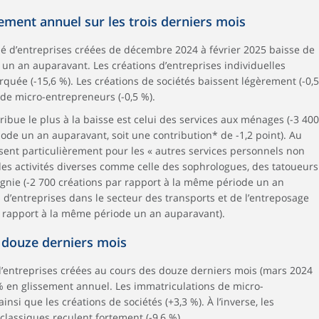
sement annuel sur les trois derniers mois
 d’entreprises créées de décembre 2024 à février 2025 baisse de
un an auparavant. Les créations d’entreprises individuelles
quée (-15,6 %). Les créations de sociétés baissent légèrement (-0,5
de micro-entrepreneurs (-0,5 %).
tribue le plus à la baisse est celui des services aux ménages (-3 400
ode un an auparavant, soit une contribution* de -1,2 point). Au
ssent particulièrement pour les « autres services personnels non
des activités diverses comme celle des sophrologues, des tatoueurs
nie (-2 700 créations par rapport à la même période un an
s d’entreprises dans le secteur des transports et de l’entreposage
r rapport à la même période un an auparavant).
s douze derniers mois
d’entreprises créées au cours des douze derniers mois (mars 2024
 % en glissement annuel. Les immatriculations de micro-
insi que les créations de sociétés (+3,3 %). À l’inverse, les
 classiques reculent fortement (-9,6 %).