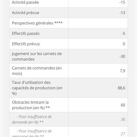
Activité passée
-15
Activité prévue
-13
Perspectives générales ****
Effectifs passés
-5
Effectifs prévus
0
Jugement sur les carnets de
-30
commandes
Carnets de commandes (en
7,9
mois)
Taux d'utilisation des
capacités de production (en
88,6
%)
Obstacles limitant la
60
production (en %) **
- Pour insuffisance de
36
demande (en %) **
- Pour insuffisance de
27
personnel (en %) **