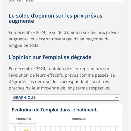
Le solde d’opinion sur les prix prévus
augmente
En décembre 2024, le solde d’opinion sur les prix prévus
augmente, et s'écarte davantage de sa moyenne de
longue période.
L’opinion sur l’emploi se dégrade
En décembre 2024, l’opinion des entrepreneurs sur
l’évolution de leurs effectifs, prévus comme passés, se
dégrade. Les deux soldes correspondants sont très
proches de leur moyenne de long terme respective.
Évolution de l'emploi dans le bâtiment
symboles_defaut.xml,
symboles_defaut.xml,rond
Effectifs prévus
Effectifs passés
Soldes d'opinion, en %, CVS
30
30