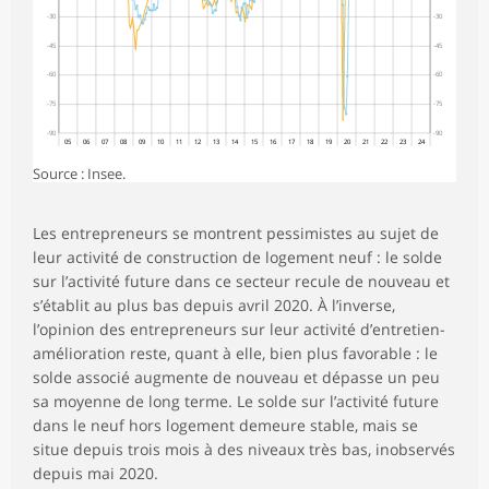
-30
-30
-45
-45
-60
-60
-75
-75
-90
-90
05
06
07
08
09
10
11
12
13
14
15
16
17
18
19
20
21
22
23
24
Source : Insee.
Les entrepreneurs se montrent pessimistes au sujet de
leur activité de construction de logement neuf : le solde
sur l’activité future dans ce secteur recule de nouveau et
s’établit au plus bas depuis avril 2020. À l’inverse,
l’opinion des entrepreneurs sur leur activité d’entretien-
amélioration reste, quant à elle, bien plus favorable : le
solde associé augmente de nouveau et dépasse un peu
sa moyenne de long terme. Le solde sur l’activité future
dans le neuf hors logement demeure stable, mais se
situe depuis trois mois à des niveaux très bas, inobservés
depuis mai 2020.