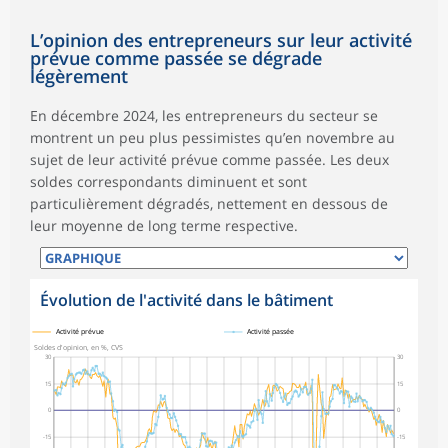
L’opinion des entrepreneurs sur leur activité
prévue comme passée se dégrade
légèrement
En décembre 2024, les entrepreneurs du secteur se
montrent un peu plus pessimistes qu’en novembre au
sujet de leur activité prévue comme passée. Les deux
soldes correspondants diminuent et sont
particulièrement dégradés, nettement en dessous de
leur moyenne de long terme respective.
Évolution de l'activité dans le bâtiment
symboles_defaut.xml,
symboles_defaut.xml,rond
Activité prévue
Activité passée
Soldes d'opinion, en %, CVS
30
30
15
15
0
0
-15
-15