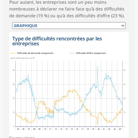
Pour autant, les entreprises sont un peu moins
nombreuses à déclarer ne faire face qu’à des difficultés
de demande (19 %) ou qu’à des difficultés d’offre (23 %).
Type de difficultés rencontrées par les
entreprises
symboles_defaut.xml,
symboles_defaut.xml,rond
Difficultés de demande uniquement
Difficultés d’offre uniquement
parts d’entreprises, en %
60
60
45
45
30
30
15
15
0
0
05
06
07
08
09
10
11
12
13
14
15
16
17
18
19
20
21
22
23
24
Source : Insee.