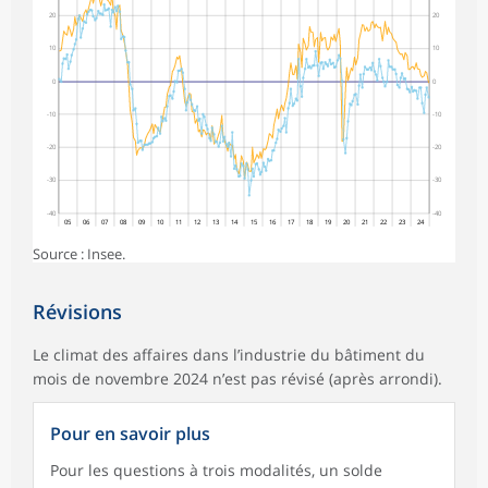
20
20
10
10
0
0
-10
-10
-20
-20
-30
-30
-40
-40
05
06
07
08
09
10
11
12
13
14
15
16
17
18
19
20
21
22
23
24
Source : Insee.
Révisions
Le climat des affaires dans l’industrie du bâtiment du
mois de novembre 2024 n’est pas révisé (après arrondi).
Pour en savoir plus
Pour les questions à trois modalités, un solde