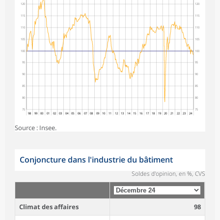
120
120
115
115
110
110
105
105
100
100
95
95
90
90
85
85
80
80
75
75
98
99
00
01
02
03
04
05
06
07
08
09
10
11
12
13
14
15
16
17
18
19
20
21
22
23
24
Source : Insee.
Conjoncture dans l'industrie du bâtiment
Soldes d'opinion, en %, CVS
Climat des affaires
98