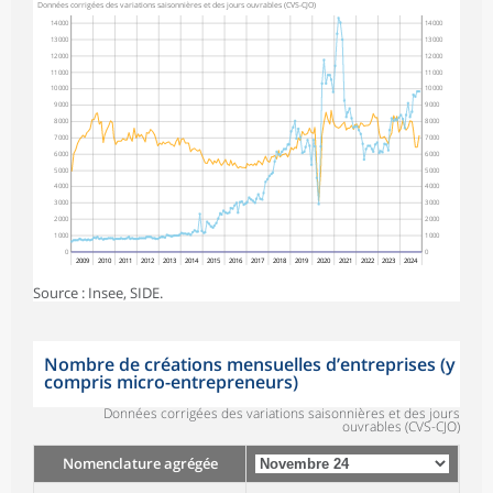
Données corrigées des variations saisonnières et des jours ouvrables (CVS-CJO)
14 000
14 000
13 000
13 000
12 000
12 000
11 000
11 000
10 000
10 000
9 000
9 000
8 000
8 000
7 000
7 000
6 000
6 000
5 000
5 000
4 000
4 000
3 000
3 000
2 000
2 000
1 000
1 000
0
0
2009
2010
2011
2012
2013
2014
2015
2016
2017
2018
2019
2020
2021
2022
2023
2024
Source : Insee, SIDE.
Nombre de créations mensuelles d’entreprises (y
compris micro-entrepreneurs)
Données corrigées des variations saisonnières et des jours
ouvrables (CVS-CJO)
Nomenclature agrégée