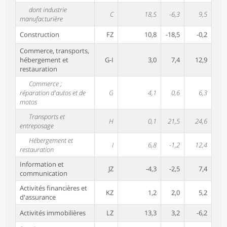
dont industrie
C
18,5
-6,3
9,5
manufacturière
Construction
FZ
10,8
-18,5
-0,2
Commerce, transports,
hébergement et
G-I
3,0
7,4
12,9
restauration
Commerce ;
réparation d'autos et de
G
4,1
0,6
6,3
motos
Transports et
H
0,1
21,5
24,6
entreposage
Hébergement et
I
6,8
-1,2
12,4
restauration
Information et
JZ
-4,3
-2,5
7,4
communication
Activités financières et
KZ
1,2
2,0
5,2
d'assurance
Activités immobilières
LZ
13,3
3,2
-6,2