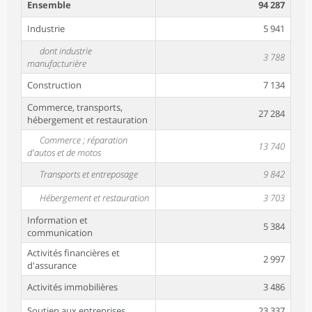
Ensemble
94 287
Industrie
5 941
dont industrie
3 788
manufacturière
Construction
7 134
Commerce, transports,
27 284
hébergement et restauration
Commerce ; réparation
13 740
d'autos et de motos
Transports et entreposage
9 842
Hébergement et restauration
3 703
Information et
5 384
communication
Activités financières et
2 997
d'assurance
Activités immobilières
3 486
Soutien aux entreprises
23 337