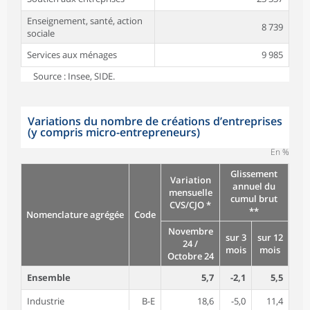
Enseignement, santé, action
8 739
sociale
Services aux ménages
9 985
Source : Insee, SIDE.
Variations du nombre de créations d’entreprises
(y compris micro-entrepreneurs)
En %
Glissement
Variation
annuel du
mensuelle
cumul brut
CVS/CJO *
**
Nomenclature agrégée
Code
Novembre
sur 3
sur 12
24 /
mois
mois
Octobre 24
Ensemble
5,7
-2,1
5,5
Industrie
B-E
18,6
-5,0
11,4