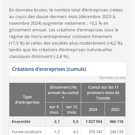
En données brutes, le nombre total d’entreprises créées
au cours des douze derniers mois (décembre 2023 à
novembre 2024) augmente nettement : +5,5 % en
glissement annuel. Les créations d’entreprises sous le
régime de micro-entrepreneur croissent fortement
(+7,3 %) et celles des sociétés plus modérément (+4,2 %),
tandis que les créations d’entreprises individuelles
classiques diminuent (‑2,4 %).
Créations d’entreprises (cumuls)
Données brutes
Glissement (%)
Cumul sur les 11
annuel du cumul
premiers mois de
Type
*
l’année
d’entreprises
sur 3
sur 12
2024
2023
mois
mois
Ensemble
-2,1
5,5
1 027 954
966 118
Forme sociétaire
-1,3
4,2
259 747
244 133