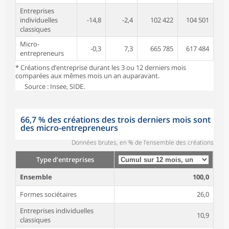
Entreprises
individuelles
-14,8
-2,4
102 422
104 501
classiques
Micro-
-0,3
7,3
665 785
617 484
entrepreneurs
* Créations d’entreprise durant les 3 ou 12 derniers mois
comparées aux mêmes mois un an auparavant.
Source : Insee, SIDE.
66,7 % des créations des trois derniers mois sont
des micro-entrepreneurs
Données brutes, en % de l’ensemble des créations
Type d’entreprises
Ensemble
100,0
Formes sociétaires
26,0
Entreprises individuelles
10,9
classiques