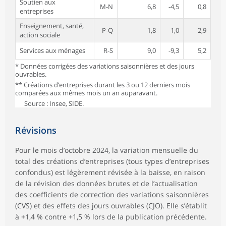
Soutien aux
M-N
6,8
-4,5
0,8
entreprises
Enseignement, santé,
P-Q
1,8
1,0
2,9
action sociale
Services aux ménages
R-S
9,0
-9,3
5,2
* Données corrigées des variations saisonnières et des jours
ouvrables.
** Créations d’entreprises durant les 3 ou 12 derniers mois
comparées aux mêmes mois un an auparavant.
Source : Insee, SIDE.
Révisions
Pour le mois d’octobre 2024, la variation mensuelle du
total des créations d’entreprises (tous types d’entreprises
confondus) est légèrement révisée à la baisse, en raison
de la révision des données brutes et de l’actualisation
des coefficients de correction des variations saisonnières
(CVS) et des effets des jours ouvrables (CJO). Elle s’établit
à +1,4 % contre +1,5 % lors de la publication précédente.