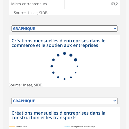
Micro-entrepreneurs
63,2
Source : Insee, SIDE.
Créations mensuelles d'entreprises dans le
commerce et le soutien aux entreprises
Source : Insee, SIDE.
Créations mensuelles d'entreprises dans la
construction et les transports
symboles_defaut.xml,
symboles_defaut.xml,rond
Construction
Transports et entreposage