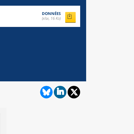
DONNÉES
(xlsx, 16 Ko)