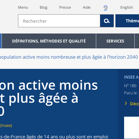
Menu
Blog
Presse
Aide
English
Thèm
DÉFINITIONS, MÉTHODES ET QUALITÉ
SERVICES
opulation active moins nombreuse et plus âgée à l’horizon 2040
INSEE 
on active moins
o
N
180
 plus âgée à
Paru le 
Déco
0
(Insee)
s-de-France âgés de 14 ans ou plus sont en emploi