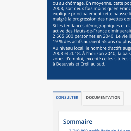
ou au chômage. En moyenne, cette pop
2008, soit deux fois moins qu’en France
explique principalement cette hausse li
malgré la progression des navettes domic
Si les tendances démographiques et d’a
active des Hauts-de-France diminuerait
2 665 600 personnes en 2040. Le vieill
19 % des actifs auraient 55 ans ou plus
Au niveau local, le nombre d’actifs au
2008 et 2018. À l’horizon 2040, la bais
zones d’emploi, excepté celles situées
à Beauvais et Creil au sud.
CONSULTER
DOCUMENTATION
Sommaire
2 719 800 actifs âgés de 14 an