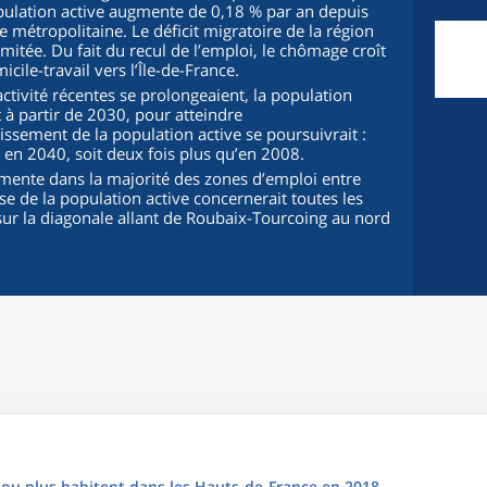
ulation active augmente de 0,18 % par an depuis
 métropolitaine. Le déficit migratoire de la région
mitée. Du fait du recul de l’emploi, le chômage croît
ile-travail vers l’Île-de-France.
ctivité récentes se prolongeaient, la population
 à partir de 2030, pour atteindre
issement de la population active se poursuivrait :
 en 2040, soit deux fois plus qu’en 2008.
gmente dans la majorité des zones d’emploi entre
se de la population active concernerait toutes les
 sur la diagonale allant de Roubaix-Tourcoing au nord
s ou plus habitent dans les Hauts-de-France en 2018