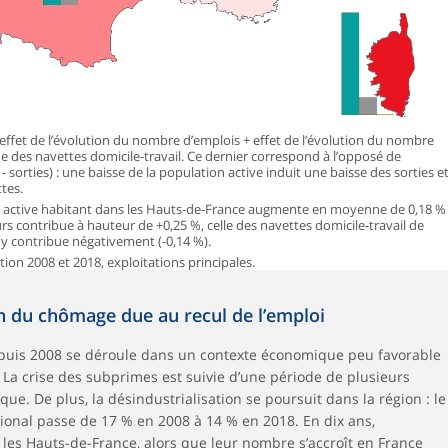
 effet de l’évolution du nombre d’emplois + effet de l’évolution du nombre
e des navettes domicile-travail. Ce dernier correspond à l’opposé de
- sorties) : une baisse de la population active induit une baisse des sorties e
tes.
ion active habitant dans les Hauts-de-France augmente en moyenne de 0,18 %
 contribue à hauteur de +0,25 %, celle des navettes domicile-travail de
i y contribue négativement (-0,14 %).
ion 2008 et 2018, exploitations principales.
n du chômage due au recul de l’emploi
epuis 2008 se déroule dans un contexte économique peu favorable
l. La crise des subprimes est suivie d’une période de plusieurs
e. De plus, la désindustrialisation se poursuit dans la région : le
gional passe de 17 % en 2008 à 14 % en 2018. En dix ans,
les Hauts-de-France, alors que leur nombre s’accroît en France