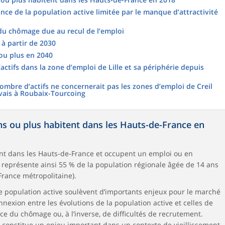
nce de la population active limitée par le manque d’attractivité
du chômage due au recul de l’emploi
 à partir de 2030
 ou plus en 2040
ctifs dans la zone d’emploi de Lille et sa périphérie depuis
nombre d’actifs ne concernerait pas les zones d’emploi de Creil
uvais à Roubaix-Tourcoing
ans ou plus habitent dans les Hauts-de-France en
nt dans les Hauts-de-France et occupent un emploi ou en
représente ainsi 55 % de la population régionale âgée de 14 ans
France métropolitaine).
 population active soulèvent d’importants enjeux pour le marché
nnexion entre les évolutions de la population active et celles de
ce du chômage ou, à l’inverse, de difficultés de recrutement.
s constitue un enjeu important dans un contexte de vieillissement