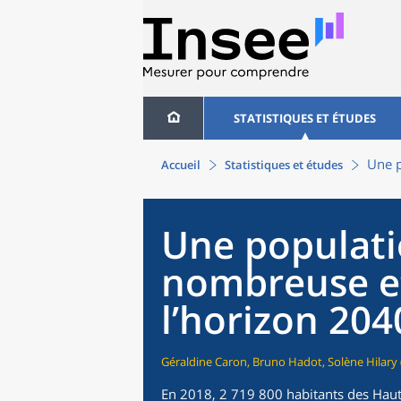
STATISTIQUES ET ÉTUDES
Une p
Accueil
Statistiques et études
Une populati
nombreuse et
l’horizon 204
Géraldine Caron, Bruno Hadot, Solène Hilary 
En 2018, 2 719 800 habitants des Haut